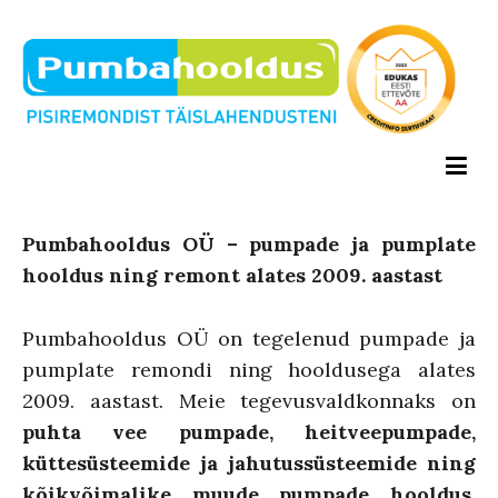
Pumbahooldus
Pisiremondist täislahendusteni
Pumbahooldus OÜ – pumpade ja pumplate
hooldus ning remont alates 2009. aastast
Pumbahooldus OÜ on tegelenud pumpade ja
pumplate remondi ning hooldusega alates
2009. aastast. Meie tegevusvaldkonnaks on
puhta vee pumpade, heitveepumpade,
küttesüsteemide ja jahutussüsteemide ning
kõikvõimalike muude pumpade hooldus,